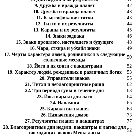
9. Дружба и вражда планет
42
10. Дружба и вражда планет
43
11. Классификация титхи
43
12. Титхи и их результаты
44
13. Караны и их результаты
45
14. Знаки зодиака
46
15. Знаки прошлого, настоящего и будущего
48
16. Чара, стхира и убхайя знаки
49
17. Черты характера людей, родившихся в следующие
50
солнечные месяцы
18. Йоги и их связи с накшатрами
52
19. Характер людей, рожденных в различных йогах
53
20. Управители знаков
55
21. Титхи и неблагоприятные раши
62
22. Три периода гуны в течение дня
63
23. Йога караки для лагн
64
24. Навамши
65
25. Каракатвы планет
68
26. Назначения домов
73
27. Результаты планет в накшатрах
77
28. Благоприятные дни недели, накшатры и лагны для
92
восходящих знаков Меша лагна