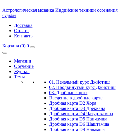
Астрологическая мозаика
Индийские техники осознания
судьбы
Доставка
Оплата
Контакты
Корзина
(0)
0
Магазин
Обучение
Журнал
Темы
01. Начальный курс Джйотиш
02. Продвинутый курс Джйотиш
03. Дробные карты
Введение в дробные карты
Дробная карта D2 Хора
Дробная карта D3 Дреккана
Дробная карта D4 Чатуртхамша
Дробная карта D5 Панчамша
Дробная карта D6 Шаштамша
Дробная карта D9 Навамша