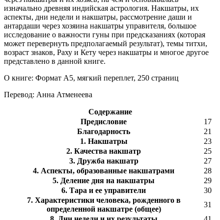
изначально древняя индийская астрология. Накшатры, их
аспекты, дни недели и накшатры, рассмотрение даши и
антардаши через хозяина накшатры управителя, большое
исследование о важности гуны при предсказаниях (которая
может перевернуть предполагаемый результат), темы титхи,
возраст знаков, Раху и Кету через накшатры и многое другое
представлено в данной книге.
О книге: Формат A5, мягкий переплет, 250 страниц
Перевод: Анна Атменеева
Содержание
Предисловие
17
Благодарность
21
1. Накшатры
23
2. Качества накшатр
25
3. Дружба накшатр
27
4. Аспекты, образованные накшатрами
28
5. Деление дня на накшатры
29
6. Тара и ее управители
30
7. Характеристики человека, рожденного в
31
определенной накшатре (общее)
8. Дни недели и их результаты
41