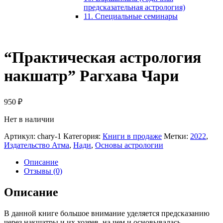
предсказательная астрология)
11. Специальные семинары
“Практическая астрология
накшатр” Рагхава Чари
950
₽
Нет в наличии
Артикул:
chary-1
Категория:
Книги в продаже
Метки:
2022
,
Издательство Атма
,
Нади
,
Основы астрологии
Описание
Отзывы (0)
Описание
В данной книге большое внимание уделяется предсказанию
через накшатры и их хозяев, на чем и основывалась