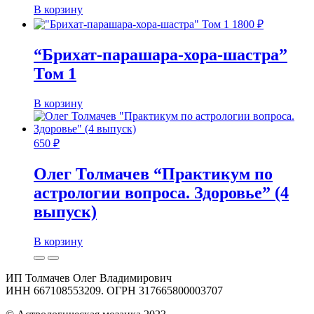
В корзину
1800
₽
“Брихат-парашара-хора-шастра”
Том 1
В корзину
650
₽
Олег Толмачев “Практикум по
астрологии вопроса. Здоровье” (4
выпуск)
В корзину
ИП Толмачев Олег Владимирович
ИНН 667108553209. ОГРН 317665800003707