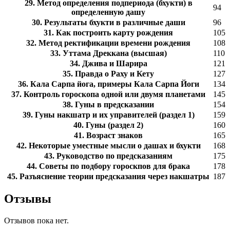
29. Метод определения подпериода (бхукти) в
94
определенную дашу
30. Результаты бхукти в различные даши
96
31. Как построить карту рождения
105
32. Метод ректификации времени рождения
108
33. Уттама Дреккана (высшая)
110
34. Джива и Шарира
121
35. Правда о Раху и Кету
127
36. Кала Сарпа йога, примеры Кала Сарпа Йоги
134
37. Контроль гороскопа одной или двумя планетами
145
38. Гуны в предсказании
154
39. Гуны накшатр и их управителей (раздел 1)
159
40. Гуны (раздел 2)
160
41. Возраст знаков
165
42. Некоторые уместные мысли о дашах и бхукти
168
43. Руководство по предсказаниям
175
44. Советы по подбору гороскпов для брака
178
45. Разъяснение теории предсказания через накшатры
187
Отзывы
Отзывов пока нет.