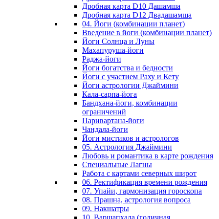
Дробная карта D10 Дашамша
Дробная карта D12 Двадашамша
04. Йоги (комбинации планет)
Введение в йоги (комбинации планет)
Йоги Солнца и Луны
Махапуруша-йоги
Раджа-йоги
Йоги богатства и бедности
Йоги с участием Раху и Кету
Йоги астрологии Джаймини
Кала-сарпа-йога
Бандхана-йоги, комбинации
ограничений
Паривартана-йоги
Чандала-йоги
Йоги мистиков и астрологов
05. Астрология Джаймини
Любовь и романтика в карте рождения
Специальные Лагны
Работа с картами северных широт
06. Ректификация времени рождения
07. Упайи, гармонизация гороскопа
08. Прашна, астрология вопроса
09. Накшатры
10. Варшапхала (годичная