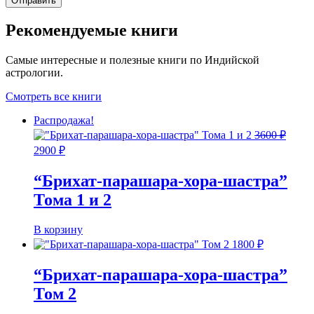
Рекомендуемые книги
Самые интересные и полезные книги по Индийской
астрологии.
Смотреть все книги
Распродажа!
3600
₽
Первоначальная
Текущая
2900
₽
цена
цена:
составляла
2900 ₽.
“Брихат-парашара-хора-шастра”
3600 ₽.
Тома 1 и 2
В корзину
1800
₽
“Брихат-парашара-хора-шастра”
Том 2