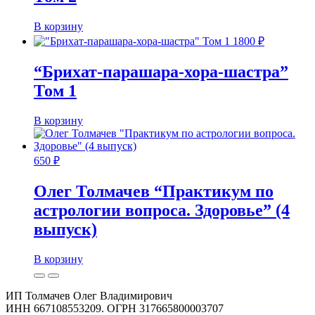
В корзину
1800
₽
“Брихат-парашара-хора-шастра”
Том 1
В корзину
650
₽
Олег Толмачев “Практикум по
астрологии вопроса. Здоровье” (4
выпуск)
В корзину
ИП Толмачев Олег Владимирович
ИНН 667108553209. ОГРН 317665800003707