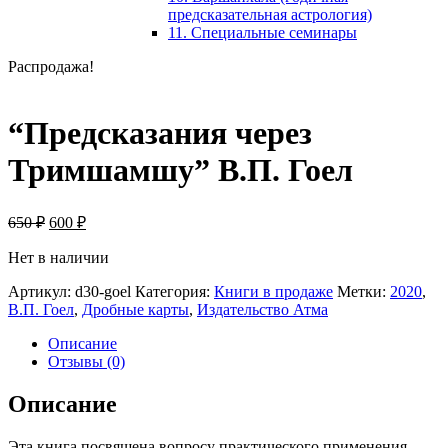
предсказательная астрология)
11. Специальные семинары
Распродажа!
“Предсказания через
Тримшамшу” В.П. Гоел
Первоначальная
Текущая
650
₽
600
₽
цена
цена:
составляла
Нет в наличии
600 ₽.
650 ₽.
Артикул:
d30-goel
Категория:
Книги в продаже
Метки:
2020
,
В.П. Гоел
,
Дробные карты
,
Издательство Атма
Описание
Отзывы (0)
Описание
Эта книга посвящена вопросу практического применения