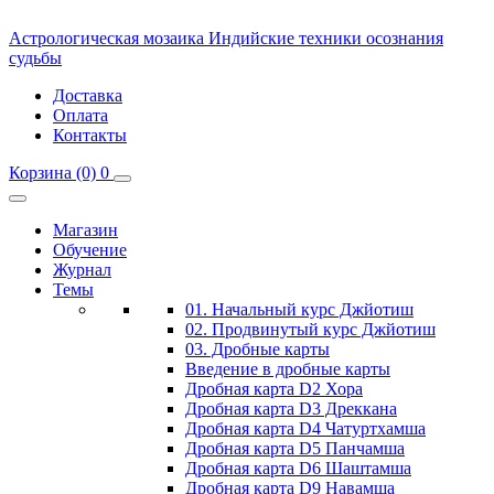
Астрологическая мозаика
Индийские техники осознания
судьбы
Доставка
Оплата
Контакты
Корзина
(0)
0
Магазин
Обучение
Журнал
Темы
01. Начальный курс Джйотиш
02. Продвинутый курс Джйотиш
03. Дробные карты
Введение в дробные карты
Дробная карта D2 Хора
Дробная карта D3 Дреккана
Дробная карта D4 Чатуртхамша
Дробная карта D5 Панчамша
Дробная карта D6 Шаштамша
Дробная карта D9 Навамша