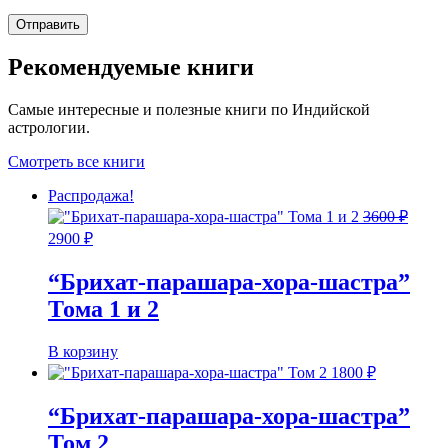
Рекомендуемые книги
Самые интересные и полезные книги по Индийской
астрологии.
Смотреть все книги
Распродажа!
3600
₽
Первоначальная
Текущая
2900
₽
цена
цена:
составляла
2900 ₽.
“Брихат-парашара-хора-шастра”
3600 ₽.
Тома 1 и 2
В корзину
1800
₽
“Брихат-парашара-хора-шастра”
Том 2