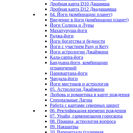
Дробная карта D10 Дашамша
Дробная карта D12 Двадашамша
04. Йоги (комбинации планет)
Введение в йоги (комбинации планет)
Йоги Солнца и Луны
Махапуруша-йоги
Раджа-йоги
Йоги богатства и бедности
Йоги с участием Раху и Кету
Йоги астрологии Джаймини
Кала-сарпа-йога
Бандхана-йоги, комбинации
ограничений
Паривартана-йоги
Чандала-йоги
Йоги мистиков и астрологов
05. Астрология Джаймини
Любовь и романтика в карте рождения
Специальные Лагны
Работа с картами северных широт
06. Ректификация времени рождения
07. Упайи, гармонизация гороскопа
08. Прашна, астрология вопроса
09. Накшатры
10. Варшапхала (годичная