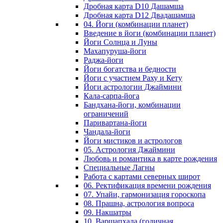
Дробная карта D10 Дашамша
Дробная карта D12 Двадашамша
04. Йоги (комбинации планет)
Введение в йоги (комбинации планет)
Йоги Солнца и Луны
Махапуруша-йоги
Раджа-йоги
Йоги богатства и бедности
Йоги с участием Раху и Кету
Йоги астрологии Джаймини
Кала-сарпа-йога
Бандхана-йоги, комбинации
ограничений
Паривартана-йоги
Чандала-йоги
Йоги мистиков и астрологов
05. Астрология Джаймини
Любовь и романтика в карте рождения
Специальные Лагны
Работа с картами северных широт
06. Ректификация времени рождения
07. Упайи, гармонизация гороскопа
08. Прашна, астрология вопроса
09. Накшатры
10. Варшапхала (годичная