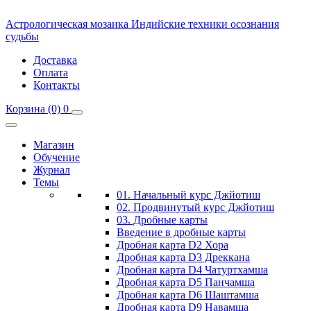
Астрологическая мозаика
Индийские техники осознания
судьбы
Доставка
Оплата
Контакты
Корзина
(0)
0
Магазин
Обучение
Журнал
Темы
01. Начальный курс Джйотиш
02. Продвинутый курс Джйотиш
03. Дробные карты
Введение в дробные карты
Дробная карта D2 Хора
Дробная карта D3 Дреккана
Дробная карта D4 Чатуртхамша
Дробная карта D5 Панчамша
Дробная карта D6 Шаштамша
Дробная карта D9 Навамша