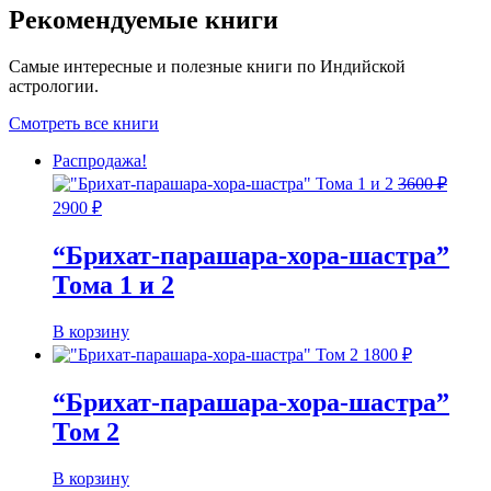
Рекомендуемые книги
Самые интересные и полезные книги по Индийской
астрологии.
Смотреть все книги
Распродажа!
3600
₽
Первоначальная
Текущая
2900
₽
цена
цена:
составляла
2900 ₽.
“Брихат-парашара-хора-шастра”
3600 ₽.
Тома 1 и 2
В корзину
1800
₽
“Брихат-парашара-хора-шастра”
Том 2
В корзину