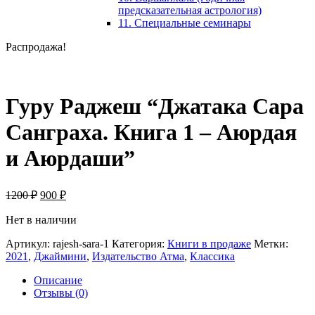
предсказательная астрология)
11. Специальные семинары
Распродажа!
Гуру Раджеш “Джатака Сара
Санграха. Книга 1 – Аюрдая
и Аюрдаши”
Первоначальная
Текущая
1200
₽
900
₽
цена
цена:
составляла
Нет в наличии
900 ₽.
1200 ₽.
Артикул:
rajesh-sara-1
Категория:
Книги в продаже
Метки:
2021
,
Джаймини
,
Издательство Атма
,
Классика
Описание
Отзывы (0)