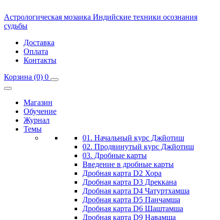
Астрологическая мозаика
Индийские техники осознания
судьбы
Доставка
Оплата
Контакты
Корзина
(0)
0
Магазин
Обучение
Журнал
Темы
01. Начальный курс Джйотиш
02. Продвинутый курс Джйотиш
03. Дробные карты
Введение в дробные карты
Дробная карта D2 Хора
Дробная карта D3 Дреккана
Дробная карта D4 Чатуртхамша
Дробная карта D5 Панчамша
Дробная карта D6 Шаштамша
Дробная карта D9 Навамша