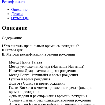
Ректификация
Описание
Детали
Отзывы (0)
Описание
Содержание
I Что считать правильным временем рождения?
II Ритмы дня
III Методы ректификации времени рождения
Метод Панча Таттва
Метод умножения Кунды (Навамша-Навамша)
Навамша-Двадашамша и время рождения
Метод Варга Чатуштайя и время рождения
Гулика и время рождения
Долгота Солнца и время рождения
Гхати-Вигхати в момент рождения и ректификация
времени рождения
День недели и ректификация времени рождения
Сукшма Лагна и ректификация времени рождения
Астрология Нади и ректификация времени рождения