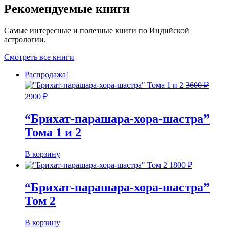
Рекомендуемые книги
Самые интересные и полезные книги по Индийской
астрологии.
Смотреть все книги
Распродажа!
3600
₽
Первоначальная
Текущая
2900
₽
цена
цена:
составляла
2900 ₽.
“Брихат-парашара-хора-шастра”
3600 ₽.
Тома 1 и 2
В корзину
1800
₽
“Брихат-парашара-хора-шастра”
Том 2
В корзину