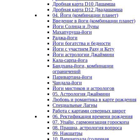
Дробная карта D10 Дашамша
Дробная карта D12 Двадашамша
04. Йоги (комбинации планет)
Введение в йоги (комбинации планет)
Йоги Солнца и Луны
Махапуруша-йоги
Раджа-йоги
Йоги богатства и бедности
Йоги с участием Раху и Кету
Йоги астрологии Джаймини
Кала-сарпа-йога
Бандхана-йоги, комбинации
ограничений
Паривартана-йоги
Чандала-йоги
Йоги мистиков и астрологов
05. Астрология Джаймини
Любовь и романтика в карте рождения
Специальные Лагны
Работа с картами северных широт
06. Ректификация времени рождения
07. Упайи, гармонизация гороскопа
08. Прашна, астрология вопроса
09. Накшатры
10. Варшапхала (годичная