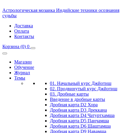
Астрологическая мозаика
Индийские техники осознания
судьбы
Доставка
Оплата
Контакты
Корзина
(0)
0
Магазин
Обучение
Журнал
Темы
01. Начальный курс Джйотиш
02. Продвинутый курс Джйотиш
03. Дробные карты
Введение в дробные карты
Дробная карта D2 Хора
Дробная карта D3 Дреккана
Дробная карта D4 Чатуртхамша
Дробная карта D5 Панчамша
Дробная карта D6 Шаштамша
Дробная карта D9 Навамша