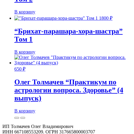
В корзину
1800
₽
“Брихат-парашара-хора-шастра”
Том 1
В корзину
650
₽
Олег Толмачев “Практикум по
астрологии вопроса. Здоровье” (4
выпуск)
В корзину
ИП Толмачев Олег Владимирович
ИНН 667108553209. ОГРН 317665800003707