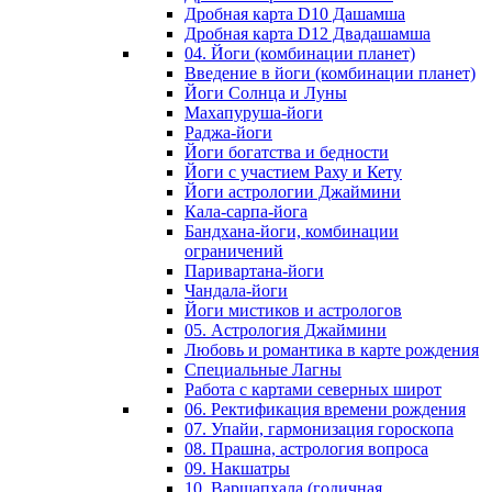
Дробная карта D10 Дашамша
Дробная карта D12 Двадашамша
04. Йоги (комбинации планет)
Введение в йоги (комбинации планет)
Йоги Солнца и Луны
Махапуруша-йоги
Раджа-йоги
Йоги богатства и бедности
Йоги с участием Раху и Кету
Йоги астрологии Джаймини
Кала-сарпа-йога
Бандхана-йоги, комбинации
ограничений
Паривартана-йоги
Чандала-йоги
Йоги мистиков и астрологов
05. Астрология Джаймини
Любовь и романтика в карте рождения
Специальные Лагны
Работа с картами северных широт
06. Ректификация времени рождения
07. Упайи, гармонизация гороскопа
08. Прашна, астрология вопроса
09. Накшатры
10. Варшапхала (годичная