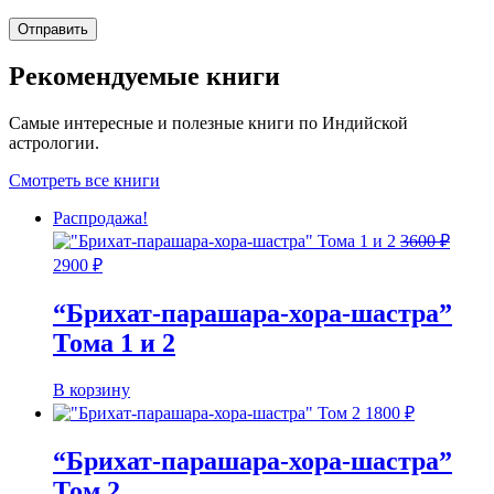
Рекомендуемые книги
Самые интересные и полезные книги по Индийской
астрологии.
Смотреть все книги
Распродажа!
3600
₽
Первоначальная
Текущая
2900
₽
цена
цена:
составляла
2900 ₽.
“Брихат-парашара-хора-шастра”
3600 ₽.
Тома 1 и 2
В корзину
1800
₽
“Брихат-парашара-хора-шастра”
Том 2