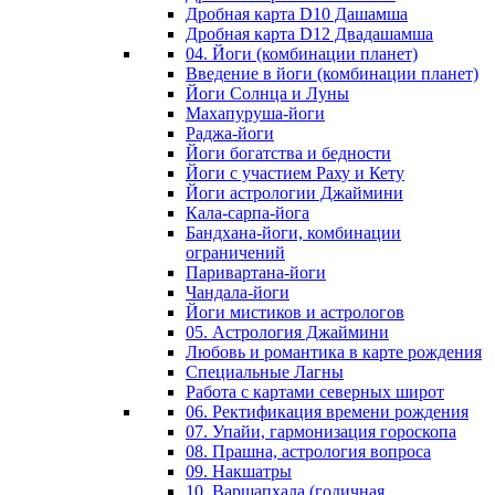
Дробная карта D10 Дашамша
Дробная карта D12 Двадашамша
04. Йоги (комбинации планет)
Введение в йоги (комбинации планет)
Йоги Солнца и Луны
Махапуруша-йоги
Раджа-йоги
Йоги богатства и бедности
Йоги с участием Раху и Кету
Йоги астрологии Джаймини
Кала-сарпа-йога
Бандхана-йоги, комбинации
ограничений
Паривартана-йоги
Чандала-йоги
Йоги мистиков и астрологов
05. Астрология Джаймини
Любовь и романтика в карте рождения
Специальные Лагны
Работа с картами северных широт
06. Ректификация времени рождения
07. Упайи, гармонизация гороскопа
08. Прашна, астрология вопроса
09. Накшатры
10. Варшапхала (годичная