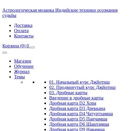
Астрологическая мозаика
Индийские техники осознания
судьбы
Доставка
Оплата
Контакты
Корзина
(0)
0
Магазин
Обучение
Журнал
Темы
01. Начальный курс Джйотиш
02. Продвинутый курс Джйотиш
03. Дробные карты
Введение в дробные карты
Дробная карта D2 Хора
Дробная карта D3 Дреккана
Дробная карта D4 Чатуртхамша
Дробная карта D5 Панчамша
Дробная карта D6 Шаштамша
Дробная карта D9 Навамша