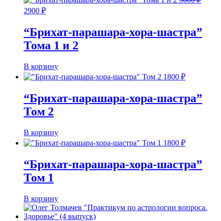
Первоначальная
Текущая
2900
₽
цена
цена:
составляла
2900 ₽.
“Брихат-парашара-хора-шастра”
3600 ₽.
Тома 1 и 2
В корзину
1800
₽
“Брихат-парашара-хора-шастра”
Том 2
В корзину
1800
₽
“Брихат-парашара-хора-шастра”
Том 1
В корзину