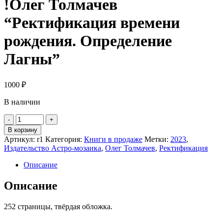
!Олег Толмачев
“Ректификация времени
рождения. Определение
Лагны”
1000
₽
В наличии
Количество
-
+
товара
В корзину
!
Артикул:
r1
Категория:
Книги в продаже
Метки:
2023
,
Олег
Издательство Астро-мозаика
,
Олег Толмачев
,
Ректификация
Толмачев
"Ректификация
Описание
времени
рождения.
Описание
Определение
Лагны"
252 страницы, твёрдая обложка.