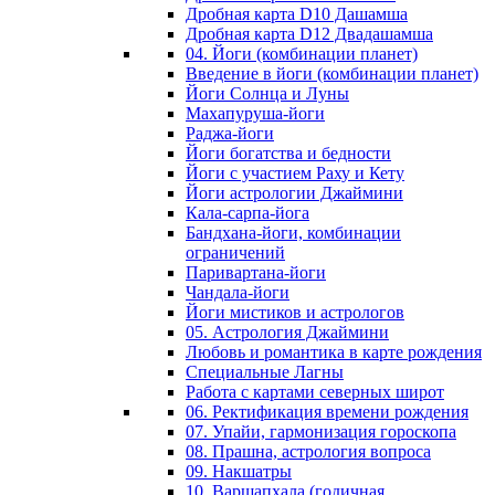
Дробная карта D10 Дашамша
Дробная карта D12 Двадашамша
04. Йоги (комбинации планет)
Введение в йоги (комбинации планет)
Йоги Солнца и Луны
Махапуруша-йоги
Раджа-йоги
Йоги богатства и бедности
Йоги с участием Раху и Кету
Йоги астрологии Джаймини
Кала-сарпа-йога
Бандхана-йоги, комбинации
ограничений
Паривартана-йоги
Чандала-йоги
Йоги мистиков и астрологов
05. Астрология Джаймини
Любовь и романтика в карте рождения
Специальные Лагны
Работа с картами северных широт
06. Ректификация времени рождения
07. Упайи, гармонизация гороскопа
08. Прашна, астрология вопроса
09. Накшатры
10. Варшапхала (годичная