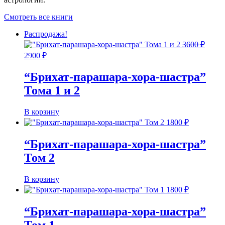
Смотреть все книги
Распродажа!
3600
₽
Первоначальная
Текущая
2900
₽
цена
цена:
составляла
2900 ₽.
“Брихат-парашара-хора-шастра”
3600 ₽.
Тома 1 и 2
В корзину
1800
₽
“Брихат-парашара-хора-шастра”
Том 2
В корзину
1800
₽
“Брихат-парашара-хора-шастра”