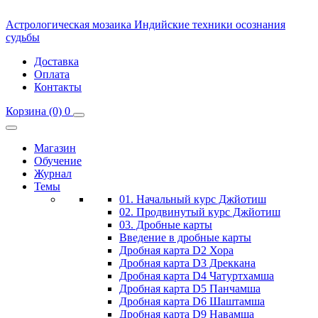
Астрологическая мозаика
Индийские техники осознания
судьбы
Доставка
Оплата
Контакты
Корзина
(0)
0
Магазин
Обучение
Журнал
Темы
01. Начальный курс Джйотиш
02. Продвинутый курс Джйотиш
03. Дробные карты
Введение в дробные карты
Дробная карта D2 Хора
Дробная карта D3 Дреккана
Дробная карта D4 Чатуртхамша
Дробная карта D5 Панчамша
Дробная карта D6 Шаштамша
Дробная карта D9 Навамша