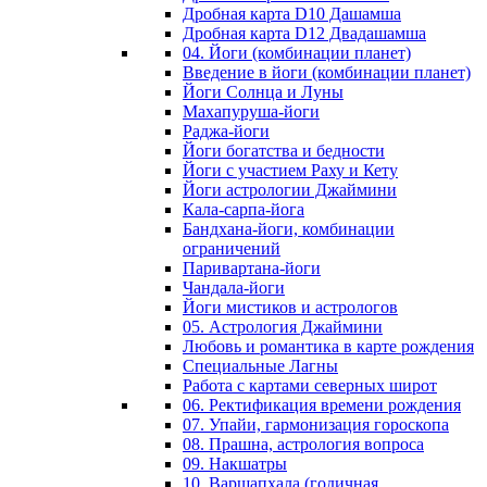
Дробная карта D10 Дашамша
Дробная карта D12 Двадашамша
04. Йоги (комбинации планет)
Введение в йоги (комбинации планет)
Йоги Солнца и Луны
Махапуруша-йоги
Раджа-йоги
Йоги богатства и бедности
Йоги с участием Раху и Кету
Йоги астрологии Джаймини
Кала-сарпа-йога
Бандхана-йоги, комбинации
ограничений
Паривартана-йоги
Чандала-йоги
Йоги мистиков и астрологов
05. Астрология Джаймини
Любовь и романтика в карте рождения
Специальные Лагны
Работа с картами северных широт
06. Ректификация времени рождения
07. Упайи, гармонизация гороскопа
08. Прашна, астрология вопроса
09. Накшатры
10. Варшапхала (годичная