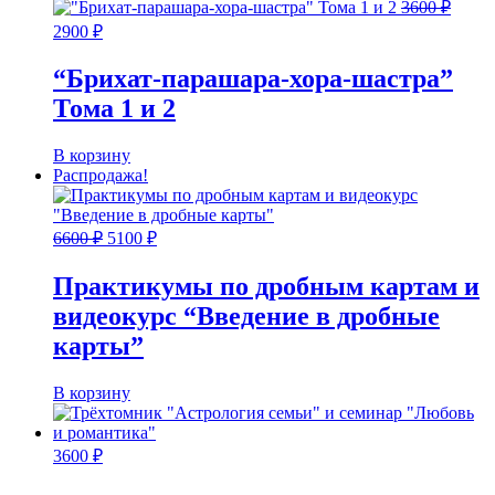
3600
₽
Первоначальная
Текущая
2900
₽
цена
цена:
составляла
2900 ₽.
“Брихат-парашара-хора-шастра”
3600 ₽.
Тома 1 и 2
В корзину
Распродажа!
Первоначальная
Текущая
6600
₽
5100
₽
цена
цена:
составляла
5100 ₽.
Практикумы по дробным картам и
6600 ₽.
видеокурс “Введение в дробные
карты”
В корзину
3600
₽