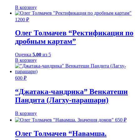
В корзину
1200
₽
Олег Толмачев “Ректификация по
дробным картам”
Оценка
5.00
из 5
В корзину
600
₽
“Джатака-чандрика” Венкатеши
Пандита (Лагху-парашари)
В корзину
650
₽
Олег Толмачев “Навамша.