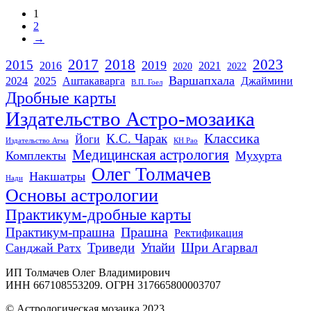
1
2
→
2017
2018
2023
2015
2019
2016
2021
2020
2022
Варшапхала
2024
2025
Аштакаварга
Джаймини
В.П. Гоел
Дробные карты
Издательство Астро-мозаика
Классика
К.С. Чарак
Йоги
Издательство Атма
КН Рао
Медицинская астрология
Комплекты
Мухурта
Олег Толмачев
Накшатры
Нади
Основы астрологии
Практикум-дробные карты
Прашна
Практикум-прашна
Ректификация
Триведи
Упайи
Шри Агарвал
Санджай Ратх
ИП Толмачев Олег Владимирович
ИНН 667108553209. ОГРН 317665800003707
© Астрологическая мозаика 2023