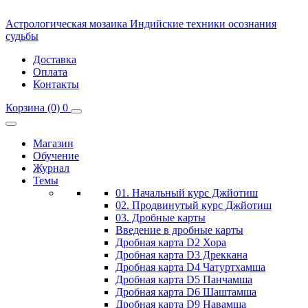
Астрологическая мозаика
Индийские техники осознания
судьбы
Доставка
Оплата
Контакты
Корзина
(0)
0
Магазин
Обучение
Журнал
Темы
01. Начальный курс Джйотиш
02. Продвинутый курс Джйотиш
03. Дробные карты
Введение в дробные карты
Дробная карта D2 Хора
Дробная карта D3 Дреккана
Дробная карта D4 Чатуртхамша
Дробная карта D5 Панчамша
Дробная карта D6 Шаштамша
Дробная карта D9 Навамша