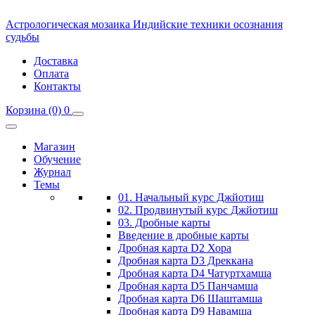
Астрологическая мозаика
Индийские техники осознания
судьбы
Доставка
Оплата
Контакты
Корзина
(0)
0
Магазин
Обучение
Журнал
Темы
01. Начальный курс Джйотиш
02. Продвинутый курс Джйотиш
03. Дробные карты
Введение в дробные карты
Дробная карта D2 Хора
Дробная карта D3 Дреккана
Дробная карта D4 Чатуртхамша
Дробная карта D5 Панчамша
Дробная карта D6 Шаштамша
Дробная карта D9 Навамша