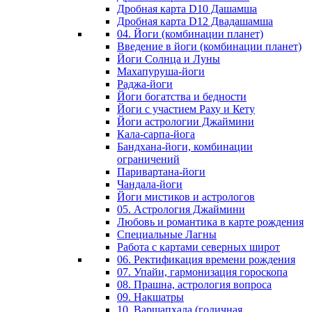
Дробная карта D10 Дашамша
Дробная карта D12 Двадашамша
04. Йоги (комбинации планет)
Введение в йоги (комбинации планет)
Йоги Солнца и Луны
Махапуруша-йоги
Раджа-йоги
Йоги богатства и бедности
Йоги с участием Раху и Кету
Йоги астрологии Джаймини
Кала-сарпа-йога
Бандхана-йоги, комбинации
ограничений
Паривартана-йоги
Чандала-йоги
Йоги мистиков и астрологов
05. Астрология Джаймини
Любовь и романтика в карте рождения
Специальные Лагны
Работа с картами северных широт
06. Ректификация времени рождения
07. Упайи, гармонизация гороскопа
08. Прашна, астрология вопроса
09. Накшатры
10. Варшапхала (годичная