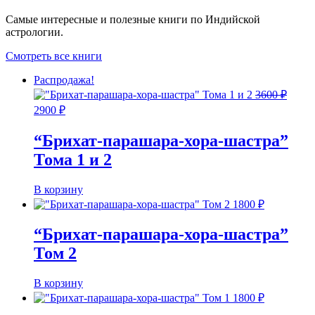
Самые интересные и полезные книги по Индийской
астрологии.
Смотреть все книги
Распродажа!
3600
₽
Первоначальная
Текущая
2900
₽
цена
цена:
составляла
2900 ₽.
“Брихат-парашара-хора-шастра”
3600 ₽.
Тома 1 и 2
В корзину
1800
₽
“Брихат-парашара-хора-шастра”
Том 2
В корзину
1800
₽