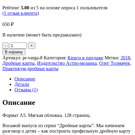
Рейтинг
5.00
из 5 на основе опроса
1
пользователя
(
1
отзыв клиента)
650
₽
В наличии (может быть предзаказано)
Количество
-
+
товара
В корзину
Олеся
Артикул:
pr-varga-8
Категория:
Книги в продаже
Метки:
2018
,
Бахмат,
Дробные карты
,
Издательство Астро-мозаика
,
Олег Толмачев
,
Олег
Практикум-дробные карты
Толмачев
"Саптамша.
Описание
Предчувствие
Детали
рождения
Отзывы (1)
детей"
Описание
Формат А5. Мягкая обложка. 128 страниц.
Восьмой выпуск из серии “Дробные карты”. Мы начинаем
разговор о детях – как построить профильную дробную карту