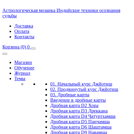
Астрологическая мозаика
Индийские техники осознания
судьбы
Доставка
Оплата
Контакты
Корзина
(0)
0
Магазин
Обучение
Журнал
Темы
01. Начальный курс Джйотиш
02. Продвинутый курс Джйотиш
03. Дробные карты
Введение в дробные карты
Дробная карта D2 Хора
Дробная карта D3 Дреккана
Дробная карта D4 Чатуртхамша
Дробная карта D5 Панчамша
Дробная карта D6 Шаштамша
Дробная карта D9 Навамша