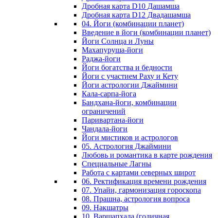
Дробная карта D10 Дашамша
Дробная карта D12 Двадашамша
04. Йоги (комбинации планет)
Введение в йоги (комбинации планет)
Йоги Солнца и Луны
Махапуруша-йоги
Раджа-йоги
Йоги богатства и бедности
Йоги с участием Раху и Кету
Йоги астрологии Джаймини
Кала-сарпа-йога
Бандхана-йоги, комбинации
ограничений
Паривартана-йоги
Чандала-йоги
Йоги мистиков и астрологов
05. Астрология Джаймини
Любовь и романтика в карте рождения
Специальные Лагны
Работа с картами северных широт
06. Ректификация времени рождения
07. Упайи, гармонизация гороскопа
08. Прашна, астрология вопроса
09. Накшатры
10. Варшапхала (годичная