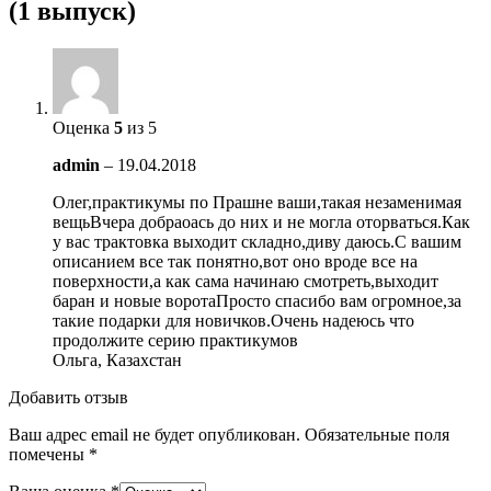
(1 выпуск)
Оценка
5
из 5
admin
–
19.04.2018
Олег,практикумы по Прашне ваши,такая незаменимая
вещьВчера добраоась до них и не могла оторваться.Как
у вас трактовка выходит складно,диву даюсь.С вашим
описанием все так понятно,вот оно вроде все на
поверхности,а как сама начинаю смотреть,выходит
баран и новые воротаПросто спасибо вам огромное,за
такие подарки для новичков.Очень надеюсь что
продолжите серию практикумов
Ольга, Казахстан
Добавить отзыв
Ваш адрес email не будет опубликован.
Обязательные поля
помечены
*