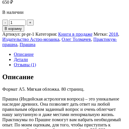
650
₽
В наличии
Количество
-
+
товара
В корзину
Олег
Артикул:
pr-pr-1
Категория:
Книги в продаже
Метки:
2018
,
Толмачев
Издательство Астро-мозаика
,
Олег Толмачев
,
Практикум-
"Практикум
прашна
,
Прашна
по
астрологии
Описание
вопроса.
Детали
Первые
Отзывы (1)
шаги"
(1
Описание
выпуск)
Формат А5. Мягкая обложка. 80 страниц.
Прашна (Индийская астрология вопроса) – это уникальное
наследие древних. Она позволяет дать ответ на любой
правильным образом заданный вопрос и очень облегчает
нашу запутанную и даже местами ненормальную жизнь.
Практикумы по Прашне помогут вам набрать необходимый
опыт. По моим оценкам, для того, чтобы приступить к