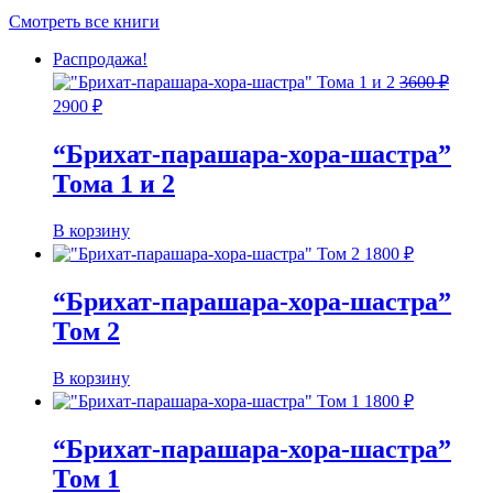
Смотреть все книги
Распродажа!
3600
₽
Первоначальная
Текущая
2900
₽
цена
цена:
составляла
2900 ₽.
“Брихат-парашара-хора-шастра”
3600 ₽.
Тома 1 и 2
В корзину
1800
₽
“Брихат-парашара-хора-шастра”
Том 2
В корзину
1800
₽
“Брихат-парашара-хора-шастра”
Том 1